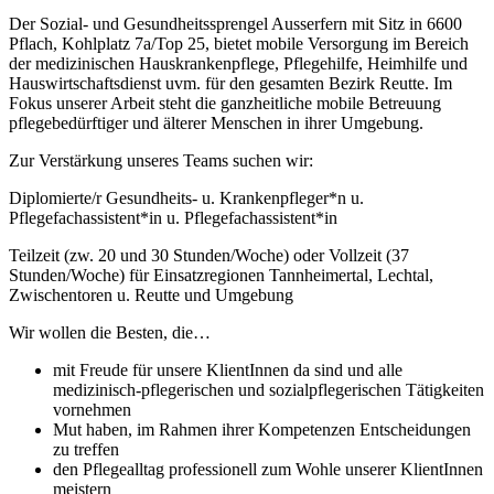
Der Sozial- und Gesundheitssprengel Ausserfern mit Sitz in 6600
Pflach, Kohlplatz 7a/Top 25
, bietet mobile Versorgung im Bereich
der medizinischen Hauskrankenpflege, Pflegehilfe, Heimhilfe und
Hauswirtschaftsdienst uvm. für den gesamten Bezirk Reutte. Im
Fokus unserer Arbeit steht die ganzheitliche mobile Betreuung
pflegebedürftiger und älterer Menschen in ihrer Umgebung.
Zur Verstärkung unseres Teams suchen wir:
Diplomierte/r G
esundheits- u. Krankenpfleger*n u.
Pflegefachassistent*in
u.
Pflegefachassistent*in
Teilzeit
(zw. 20 und 30 Stunden/Woche)
oder Vollzeit (37
Stunden/Woche) für Einsatzregionen Tannheimertal, Lechtal,
Zwischentoren u. Reutte und Umgebung
Wir wollen die Besten, die…
mit Freude für unsere KlientInnen da sind und alle
medizinisch-pflegerischen und
so
zialpflegerische
n
Tätigkeiten
vornehmen
Mut haben, im Rahmen ihrer Kompetenzen Entscheidungen
zu treffen
den Pflegealltag professionell zum Wohle unserer KlientInnen
meistern