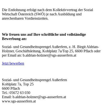
Die Entlohnung erfol
gt nach dem Kollektivvertrag der Sozial
Wirtschaft Österreich (SWÖ)
je nach Ausbildung und
anrechenbaren Vordienstzeiten.
Wir freuen uns auf
Ihre
schriftliche und vollständige
Bewerbung an:
Sozial- und Gesundheitssprengel Au
ß
erfern, z. H. Birgit Aldrian-
Holzner, Geschäftsleitung,
Kohlplatz 7a/Top 25
, 66
00 Pflach
oder
per Email an: b.aldrian-holzner@sgs-ausserfern.at
Jetzt bewerben
Sozial- und Gesundheitssprengel Außerfern
Kohlplatz 7a, Top 25
6600 Pflach
Tel.: 05672 63 030
Email: b.aldrian-holzner@sgs-ausserfern.at
www.sgs-ausserfern.at